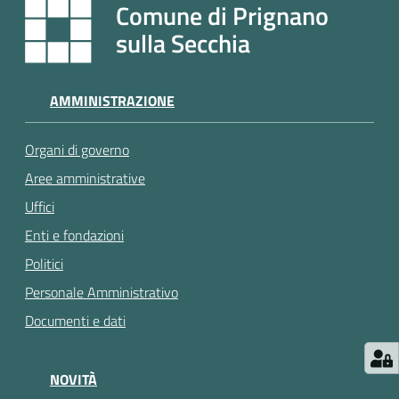
e
Comune di Prignano
a
sulla Secchia
p
p
u
AMMINISTRAZIONE
n
t
Organi di governo
a
m
Aree amministrative
e
Uffici
n
Enti e fondazioni
t
o
Politici
Personale Amministrativo
Street
Documenti e dati
Art
NOVITÀ
Tutti