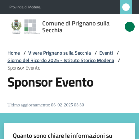
Vai al contenuto
Vai alla navigazione
Vai al footer
Provincia di Modena
Comune
Comune di Prignano sulla
di
Secchia
Prignano
sulla
Home
/
Vivere Prignano sulla Secchia
/
Eventi
/
Secchia
Giorno del Ricordo 2025 - Istituto Storico Modena
/
Sponsor Evento
Sponsor Evento
Amministrazione
Novità
Ultimo aggiornamento
:
06-02-2025 08:30
Servizi
Quanto sono chiare le informazioni su
Vivere