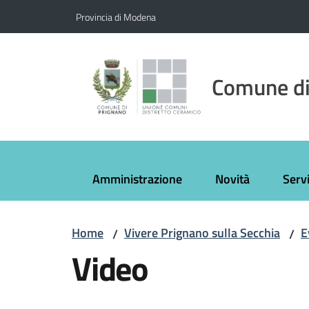
Vai al contenuto
Vai alla navigazione
Vai al footer
Provincia di Modena
Comune di
Amministrazione
Novità
Servi
Home
Vivere Prignano sulla Secchia
E
/
/
Video