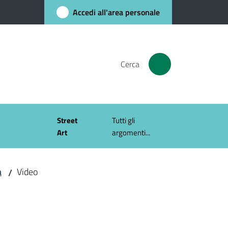
Accedi all'area personale
Cerca
Street
Tutti gli
Art
argomenti...
a
Video
/