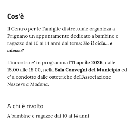
e
a
Cos'è
p
p
Il Centro per le Famiglie distrettuale organizza a
u
Prignano un appuntamento dedicato a bambine e
n
Ho il ciclo... e
ragazze dai 10 ai 14 anni dal tema:
t
adesso?
a
m
L'incontro e' in programma l'
11 aprile 2026
, dalle
e
15.00 alle 18.00, nella
Sala Convegni del Municipio
ed
n
e' a condotto dalle ostetriche dell'Associazione
t
Nascere a Modena
.
o
A chi è rivolto
Street
Art
A bambine e ragazze dai 10 ai 14 anni
Tutti