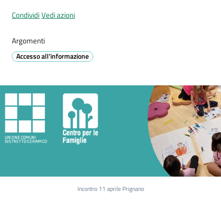
Prignano
Condividi
Vedi azioni
sulla
Secchia
Argomenti
Menu selezionato
Accesso all'informazione
P
r
e
n
o
t
a
z
i
Incontro 11 aprile Prignano
o
n