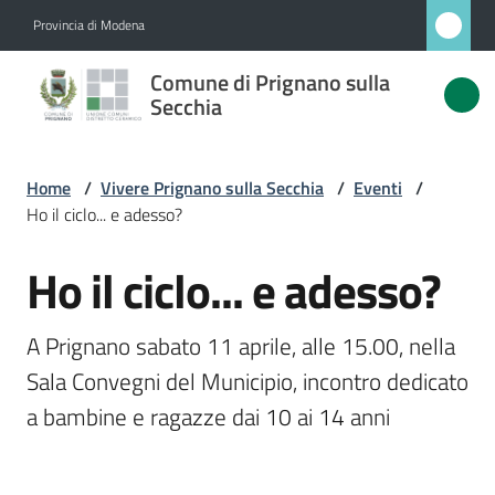
Vai al contenuto
Vai alla navigazione
Vai al footer
Provincia di Modena
Comune
Comune di Prignano sulla
di
Secchia
Prignano
sulla
Home
/
Vivere Prignano sulla Secchia
/
Eventi
/
Secchia
Ho il ciclo... e adesso?
Ho il ciclo... e adesso?
Salta al contenuto
Amministrazione
A Prignano sabato 11 aprile, alle 15.00, nella 
Novità
Sala Convegni del Municipio, incontro dedicato 
a bambine e ragazze dai 10 ai 14 anni
Servizi
Vivere