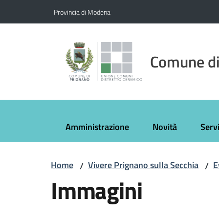
Vai al contenuto
Vai alla navigazione
Vai al footer
Provincia di Modena
Comune di
Amministrazione
Novità
Servi
Home
Vivere Prignano sulla Secchia
E
/
/
Immagini