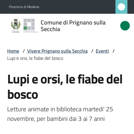
Vai al contenuto
Vai alla navigazione
Vai al footer
Provincia di Modena
Comune
Comune di Prignano sulla
di
Secchia
Prignano
sulla
Home
/
Vivere Prignano sulla Secchia
/
Eventi
/
Secchia
Lupi e orsi, le fiabe del bosco
Lupi e orsi, le fiabe del
Salta al contenuto
Amministrazione
bosco
Novità
Letture animate in biblioteca martedi' 25 
Servizi
novembre, per bambini dai 3 ai 7 anni
Vivere