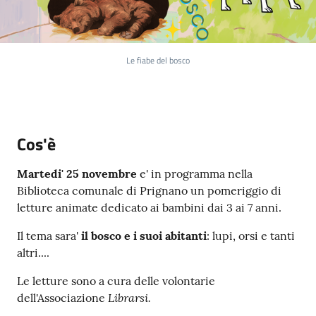
e
a
p
p
Le fiabe del bosco
u
n
t
a
Cos'è
m
e
n
Martedi' 25 novembre
e' in programma nella
t
Biblioteca comunale di Prignano un pomeriggio di
o
letture animate dedicato ai bambini dai 3 ai 7 anni.
Il tema sara'
il bosco e i suoi abitanti
: lupi, orsi e tanti
Street
altri....
Art
Le letture sono a cura delle volontarie
Librarsi.
dell'Associazione
Tutti