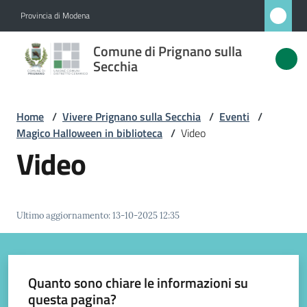
Vai al contenuto
Vai alla navigazione
Vai al footer
Provincia di Modena
Comune
Comune di Prignano sulla
di
Secchia
Prignano
sulla
Home
/
Vivere Prignano sulla Secchia
/
Eventi
/
Secchia
Magico Halloween in biblioteca
/
Video
Video
Amministrazione
Ultimo aggiornamento
:
13-10-2025 12:35
Novità
Servizi
Quanto sono chiare le informazioni su
questa pagina?
Vivere