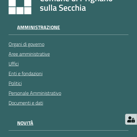
e
sulla Secchia
a
p
p
AMMINISTRAZIONE
u
n
Organi di governo
t
a
Aree amministrative
m
Uffici
e
Enti e fondazioni
n
t
Politici
o
Personale Amministrativo
Documenti e dati
Street
Art
NOVITÀ
Tutti