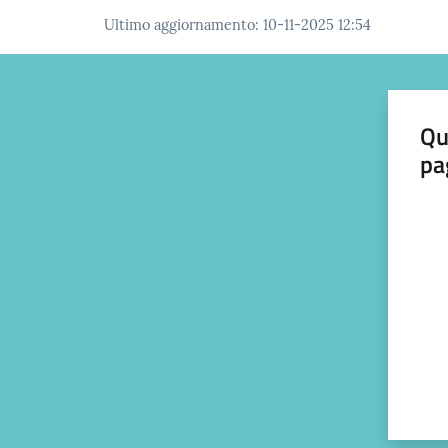
Ultimo aggiornamento
:
10-11-2025 12:54
Qu
pa
Valut