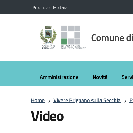
Vai al contenuto
Vai alla navigazione
Vai al footer
Provincia di Modena
Comune di
Amministrazione
Novità
Servi
Home
Vivere Prignano sulla Secchia
E
/
/
Video