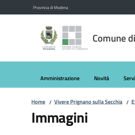
Vai al contenuto
Vai alla navigazione
Vai al footer
Provincia di Modena
Comune di
Amministrazione
Novità
Servi
Home
Vivere Prignano sulla Secchia
E
/
/
Immagini