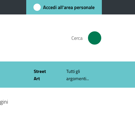
Accedi all'area personale
Cerca
Street
Tutti gli
Art
argomenti...
gini