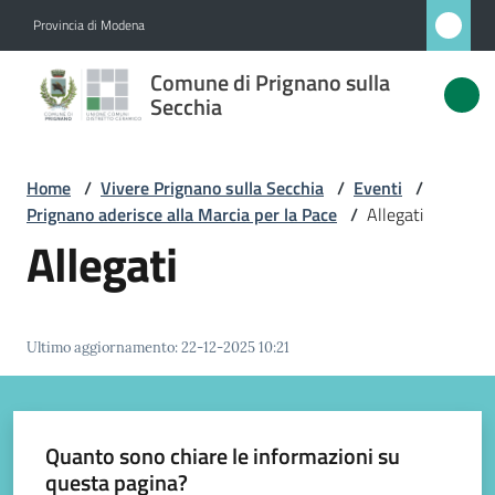
Vai al contenuto
Vai alla navigazione
Vai al footer
Provincia di Modena
Comune
Comune di Prignano sulla
di
Secchia
Prignano
sulla
Home
/
Vivere Prignano sulla Secchia
/
Eventi
/
Secchia
Prignano aderisce alla Marcia per la Pace
/
Allegati
Allegati
Amministrazione
Ultimo aggiornamento
:
22-12-2025 10:21
Novità
Servizi
Quanto sono chiare le informazioni su
questa pagina?
Vivere