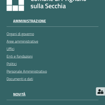
e
sulla Secchia
a
p
p
AMMINISTRAZIONE
u
n
Organi di governo
t
a
Aree amministrative
m
Uffici
e
Enti e fondazioni
n
t
Politici
o
Personale Amministrativo
Documenti e dati
Street
Art
NOVITÀ
Tutti