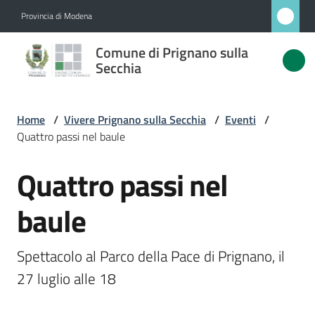
Vai al contenuto
Vai alla navigazione
Vai al footer
Provincia di Modena
Comune
Comune di Prignano sulla
di
Secchia
Prignano
sulla
Home
/
Vivere Prignano sulla Secchia
/
Eventi
/
Secchia
Quattro passi nel baule
Quattro passi nel
Salta al contenuto
Amministrazione
baule
Novità
Spettacolo al Parco della Pace di Prignano, il 
Servizi
27 luglio alle 18
Vivere