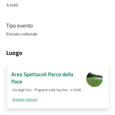
gli
A tutti
argomenti...
Tipo evento
Evento culturale
Luogo
Area Spettacoli Parco della
Pace
Via degli Orsi - Prignano sulla Secchia - 41048
Maggiori dettagli