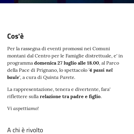
e
a
p
p
u
Cos'è
n
t
Per la rassegna di eventi promossi nei Comuni
a
montani dal Centro per le Famiglie distrettuale, e' in
m
programma
domenica 27 luglio alle 18.00
, al Parco
e
'4 passi nel
della Pace di Prignano, lo spettacolo
n
baule'
Quinta Parete.
, a cura di
t
o
La rappresentazione, tenera e divertente, fara'
riflettere sulla
relazione tra padre e figlio
.
Street
Vi aspettiamo!
Art
A chi è rivolto
Tutti