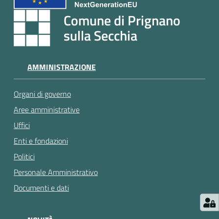
e
a
Comune di Prignano
p
sulla Secchia
p
u
n
AMMINISTRAZIONE
t
a
Organi di governo
m
e
Aree amministrative
n
Uffici
t
Enti e fondazioni
o
Politici
Personale Amministrativo
Street
Art
Documenti e dati
Tutti