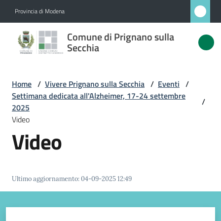
Vai al contenuto
Vai alla navigazione
Vai al footer
Provincia di Modena
Comune
Comune di Prignano sulla
di
Secchia
Prignano
sulla
Home
/
Vivere Prignano sulla Secchia
/
Eventi
/
Secchia
Settimana dedicata all'Alzheimer, 17-24 settembre
/
2025
Video
Video
Amministrazione
Novità
Ultimo aggiornamento
:
04-09-2025 12:49
Servizi
Vivere