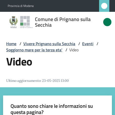
Vai al contenuto
Vai alla navigazione
Vai al footer
Provincia di Modena
Comune
Comune di Prignano sulla
di
Secchia
Prignano
sulla
Home
/
Vivere Prignano sulla Secchia
/
Eventi
/
Secchia
Soggiorno mare per la terza eta'
/
Video
Video
Amministrazione
Ultimo aggiornamento
:
23-05-2025 13:00
Novità
Servizi
Quanto sono chiare le informazioni su
questa pagina?
Vivere