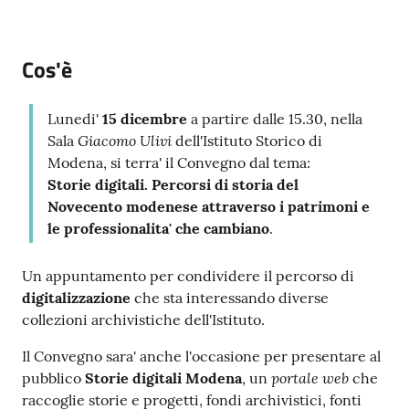
e
a
p
Cos'è
p
u
n
Lunedi'
15 dicembre
a partire dalle 15.30, nella
t
Giacomo Ulivi
Sala
dell'Istituto Storico di
a
Modena, si terra' il Convegno dal tema:
m
Storie digitali. Percorsi di storia del
e
Novecento modenese attraverso i patrimoni e
n
le professionalita' che cambiano
.
t
o
Un appuntamento per condividere il percorso di
digitalizzazione
che sta interessando diverse
collezioni archivistiche dell'Istituto.
Street
Art
Il Convegno sara' anche l'occasione per presentare al
portale web
pubblico
Storie digitali Modena
, un
che
Tutti
raccoglie storie e progetti, fondi archivistici, fonti