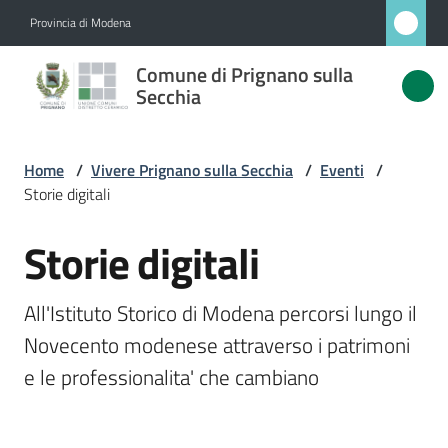
Vai al contenuto
Vai alla navigazione
Vai al footer
Provincia di Modena
Comune
Comune di Prignano sulla
di
Secchia
Prignano
sulla
Home
/
Vivere Prignano sulla Secchia
/
Eventi
/
Secchia
Storie digitali
Storie digitali
Salta al contenuto
Amministrazione
All'Istituto Storico di Modena percorsi lungo il 
Novità
Novecento modenese attraverso i patrimoni 
e le professionalita' che cambiano 
Servizi
Vivere