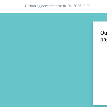
Ultimo aggiornamento
:
18-04-2025 10:29
Qu
pa
Valut