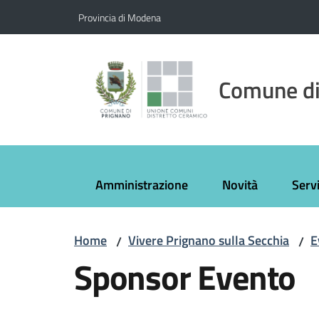
Vai al contenuto
Vai alla navigazione
Vai al footer
Provincia di Modena
Comune di
Amministrazione
Novità
Servi
Home
Vivere Prignano sulla Secchia
E
/
/
Sponsor Evento