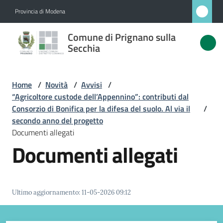
Vai al contenuto
Vai alla navigazione
Vai al footer
Provincia di Modena
Comune
Comune di Prignano sulla
di
Secchia
Prignano
sulla
Home
/
Novità
/
Avvisi
/
Secchia
“Agricoltore custode dell’Appennino”: contributi dal
Consorzio di Bonifica per la difesa del suolo. Al via il
/
secondo anno del progetto
Documenti allegati
Amministrazione
Documenti allegati
Novità
Menu selezionato
Servizi
Ultimo aggiornamento
:
11-05-2026 09:12
Vivere