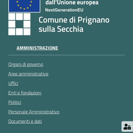
e
a
p
Comune di Prignano
p
sulla Secchia
u
n
t
AMMINISTRAZIONE
a
m
Organi di governo
e
n
Aree amministrative
t
Uffici
o
Enti e fondazioni
Politici
Street
Personale Amministrativo
Art
Documenti e dati
Tutti