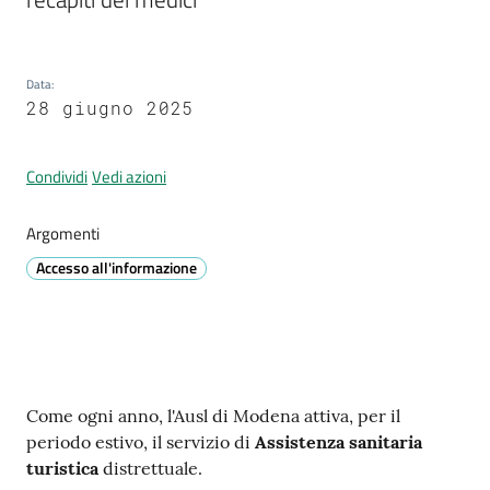
Prignano
sulla
Secchia
Data
:
28 giugno 2025
Condividi
Vedi azioni
P
Argomenti
r
e
Accesso all'informazione
n
o
t
a
z
Contenuto
Come ogni anno, l'Ausl di Modena attiva, per il
i
periodo estivo, il servizio di
Assistenza sanitaria
o
turistica
distrettuale.
n