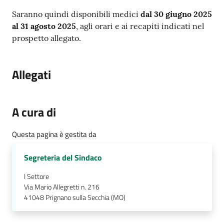
e
Saranno quindi disponibili medici
dal 30 giugno 2025
a
al 31 agosto 2025
, agli orari e ai recapiti indicati nel
p
prospetto allegato.
p
u
n
Allegati
t
a
m
A cura di
e
n
Questa pagina è gestita da
t
o
Segreteria del Sindaco
Street
I Settore
Via Mario Allegretti n. 216
Art
41048
Prignano sulla Secchia (MO)
Tutti