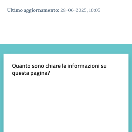
gli
argomenti...
Ultimo aggiornamento
:
28-06-2025, 10:05
Quanto sono chiare le informazioni su
questa pagina?
Valuta da 1 a 5 stelle