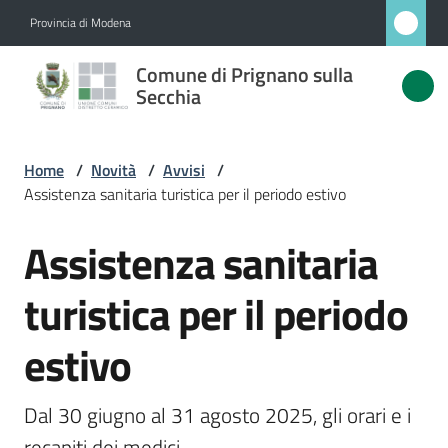
Vai al contenuto
Vai alla navigazione
Vai al footer
Provincia di Modena
Comune
Comune di Prignano sulla
di
Secchia
Prignano
sulla
Home
/
Novità
/
Avvisi
/
Secchia
Assistenza sanitaria turistica per il periodo estivo
Assistenza sanitaria
Salta al contenuto
Amministrazione
turistica per il periodo
Novità
estivo
Menu selezionato
Servizi
Dal 30 giugno al 31 agosto 2025, gli orari e i 
Vivere
recapiti dei medici 