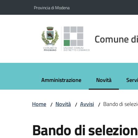
Vai al contenuto
Vai alla navigazione
Vai al footer
Provincia di Modena
Comune di
Amministrazione
Novità
Servi
Menu selezionato
Home
Novità
Avvisi
Bando di selezi
/
/
/
Salta al contenuto
Bando di selezion