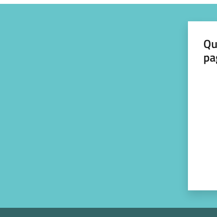
Qu
pa
Valut