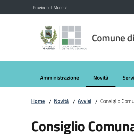
Vai al contenuto
Vai alla navigazione
Vai al footer
Provincia di Modena
Comune di
Amministrazione
Novità
Servi
Menu selezionato
Home
Novità
Avvisi
Consiglio Comu
/
/
/
Salta al contenuto
Consiglio Comuna