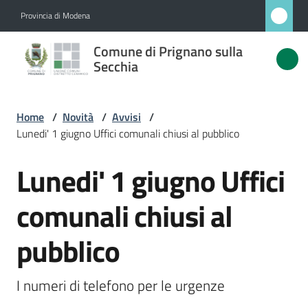
Vai al contenuto
Vai alla navigazione
Vai al footer
Provincia di Modena
Comune
Comune di Prignano sulla
di
Secchia
Prignano
sulla
Home
/
Novità
/
Avvisi
/
Secchia
Lunedi' 1 giugno Uffici comunali chiusi al pubblico
Lunedi' 1 giugno Uffici
Salta al contenuto
Amministrazione
comunali chiusi al
Novità
pubblico
Menu selezionato
Servizi
I numeri di telefono per le urgenze
Vivere