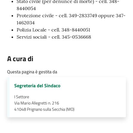
Stato civile (per denunce di morte) - cell. 348-
e
8440054
a
Protezione civile - cell. 349-2833749 oppure 347-
p
1462034
p
Polizia Locale - cell. 348-8440051
u
Servizi sociali - cell. 345-0536668
n
t
a
A cura di
m
e
Questa pagina è gestita da
n
t
Segreteria del Sindaco
o
I Settore
Via Mario Allegretti n. 216
Street
41048
Prignano sulla Secchia (MO)
Art
Tutti