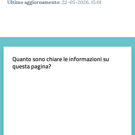
gli
Ultimo aggiornamento
:
22-05-2026, 15:01
argomenti...
Quanto sono chiare le informazioni su
questa pagina?
Valuta da 1 a 5 stelle