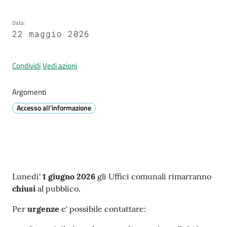
Prignano
sulla
Data
:
Secchia
22 maggio 2026
Condividi
Vedi azioni
Argomenti
P
Accesso all'informazione
r
e
n
o
t
a
Contenuto
Lunedi'
1 giugno 2026
gli Uffici comunali rimarranno
z
chiusi
al pubblico.
i
o
Per
urgenze
e' possibile contattare:
n