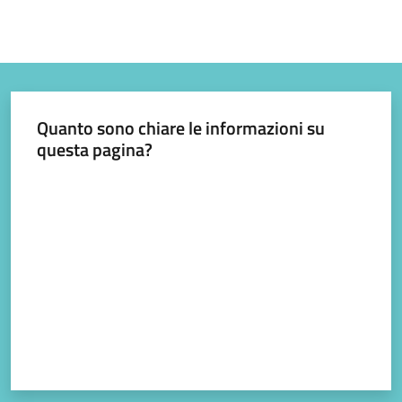
gli
argomenti...
Quanto sono chiare le informazioni su
questa pagina?
Valuta da 1 a 5 stelle