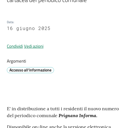
Prignano
sulla
Secchia
Data
:
16 giugno 2025
Condividi
Vedi azioni
P
Argomenti
r
e
Accesso all'informazione
n
o
t
a
z
Contenuto
E' in distribuzione a tutti i residenti il nuovo numero
i
Prignano Informa.
del periodico comunale
o
n
Disponibile on-line anche la versione elettronica.