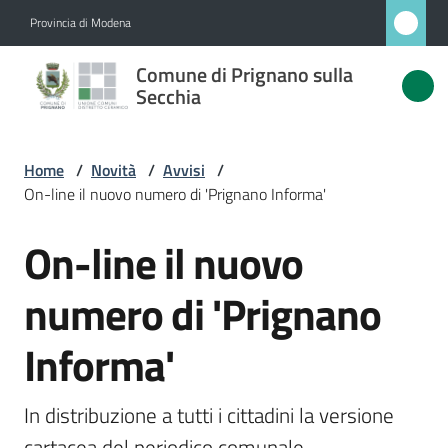
Vai al contenuto
Vai alla navigazione
Vai al footer
Provincia di Modena
Comune
Comune di Prignano sulla
di
Secchia
Prignano
sulla
Home
/
Novità
/
Avvisi
/
Secchia
On-line il nuovo numero di 'Prignano Informa'
On-line il nuovo
Salta al contenuto
Amministrazione
numero di 'Prignano
Novità
Informa'
Menu selezionato
Servizi
In distribuzione a tutti i cittadini la versione 
Vivere
cartacea del periodico comunale