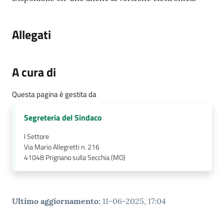
e
a
p
Allegati
p
u
n
A cura di
t
a
Questa pagina è gestita da
m
e
Segreteria del Sindaco
n
t
I Settore
o
Via Mario Allegretti n. 216
41048
Prignano sulla Secchia (MO)
Street
Art
Ultimo aggiornamento
:
11-06-2025, 17:04
Tutti