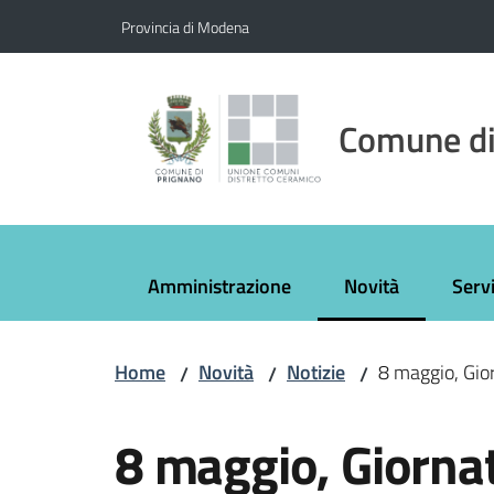
Vai al contenuto
Vai alla navigazione
Vai al footer
Provincia di Modena
Comune di
Amministrazione
Novità
Servi
Menu selezionato
Home
Novità
Notizie
8 maggio, Gio
/
/
/
Salta al contenuto
8 maggio, Giorna