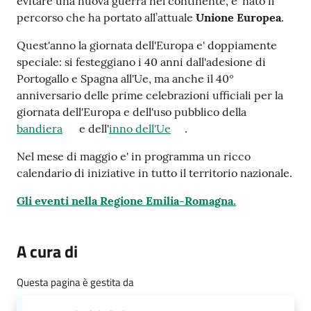
evitare una nuova guerra nel continente, e' nato il
e
percorso che ha portato all’attuale
Unione Europea
.
a
p
Quest'anno la giornata dell'Europa e' doppiamente
p
speciale: si festeggiano i 40 anni dall'adesione di
u
Portogallo e Spagna all'Ue, ma anche il 40º
n
anniversario delle prime celebrazioni ufficiali per la
t
giornata dell'Europa e dell'uso pubblico della
a
bandiera
e dell'
inno dell'Ue
.
m
e
Nel mese di maggio e' in programma un ricco
n
calendario di iniziative in tutto il territorio nazionale.
t
Gli eventi nella Regione Emilia-Romagna.
o
Street
A cura di
Art
Questa pagina è gestita da
Tutti