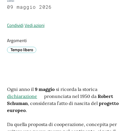
Data
:
Prignano
09 maggio 2026
sulla
Secchia
Condividi
Vedi azioni
Argomenti
Tempo libero
P
r
e
n
o
Contenuto
Ogni anno il
9 maggio
si ricorda la storica
t
dichiarazione
pronunciata nel 1950 da
Robert
a
Schuman
, considerata l’atto di nascita del
progetto
z
europeo
.
i
o
Da quella proposta di cooperazione, concepita per
n