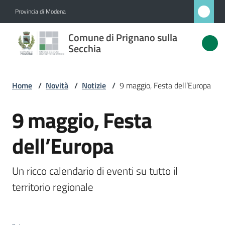
Vai al contenuto
Vai alla navigazione
Vai al footer
Provincia di Modena
Comune
Comune di Prignano sulla
di
Secchia
Prignano
sulla
Home
/
Novità
/
Notizie
/
9 maggio, Festa dell’Europa
Secchia
9 maggio, Festa
Salta al contenuto
dell’Europa
Amministrazione
Novità
Un ricco calendario di eventi su tutto il 
Menu selezionato
territorio regionale
Servizi
Vivere