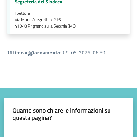
Segreteria del Sindaco
gli
argomenti...
I Settore
Via Mario Allegretti n. 216
41048
Prignano sulla Secchia (MO)
Ultimo aggiornamento
:
09-05-2026, 08:59
Quanto sono chiare le informazioni su
questa pagina?
Valuta da 1 a 5 stelle