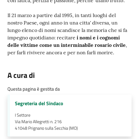
con fatica, perizia e passione, perche' diano frutto'.
Il 21 marzo a partire dal 1995, in tanti luoghi del
nostro Paese, ogni anno in una citta' diversa, un
lungo elenco di nomi scandisce la memoria che si fa
impegno quotidiano: recitare
i nomi e i cognomi
delle vittime come un interminabile rosario civile
,
per farli rivivere ancora e per non farli morire.
A cura di
Questa pagina è gestita da
Segreteria del Sindaco
I Settore
Via Mario Allegretti n. 216
41048
Prignano sulla Secchia (MO)