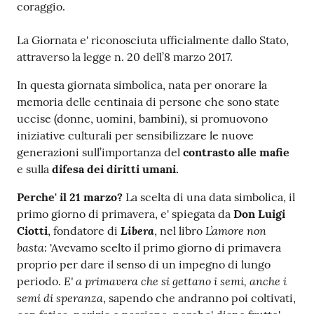
gli
coraggio.
argomenti...
La Giornata e' riconosciuta ufficialmente dallo Stato,
attraverso la legge n. 20 dell’8 marzo 2017.
In questa giornata simbolica, nata per onorare la
memoria delle centinaia di persone che sono state
uccise (donne, uomini, bambini), si promuovono
iniziative culturali per sensibilizzare le nuove
generazioni sull’importanza del
contrasto alle mafie
e sulla
difesa dei diritti umani.
Perche' il 21 marzo?
La scelta di una data simbolica, il
primo giorno di primavera, e' spiegata da
Don Luigi
Libera
L’amore non
Ciotti
, fondatore di
, nel libro
basta
: 'Avevamo scelto il primo giorno di primavera
proprio per dare il senso di un impegno di lungo
E' a primavera che si gettano i semi, anche i
periodo.
semi di speranza
, sapendo che andranno poi coltivati,