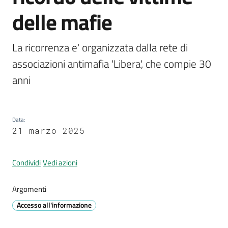
Prignano
delle mafie
sulla
Secchia
La ricorrenza e' organizzata dalla rete di 
associazioni antimafia 'Libera', che compie 30 
anni
P
r
Data
:
e
21 marzo 2025
n
o
t
Condividi
Vedi azioni
a
z
Argomenti
i
Accesso all'informazione
o
n