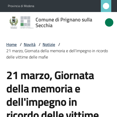
Vai al contenuto
Vai alla navigazione
Vai al footer
Provincia di Modena
Comune
Comune di Prignano sulla
di
Secchia
Prignano
sulla
Home
/
Novità
/
Notizie
/
Secchia
21 marzo, Giornata della memoria e dell'impegno in ricordo
delle vittime delle mafie
21 marzo, Giornata
Salta al contenuto
Amministrazione
della memoria e
Novità
Menu selezionato
dell'impegno in
Servizi
ricordo delle vittime
Vivere