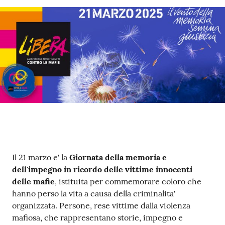
e
a
p
p
u
n
t
a
m
e
n
t
o
Contenuto
Il 21 marzo e' la
Giornata della memoria e
dell'impegno in ricordo delle vittime innocenti
Street
delle mafie
, istituita per commemorare coloro che
Art
hanno perso la vita a causa della criminalita'
organizzata. Persone, rese vittime dalla violenza
Tutti
mafiosa, che rappresentano storie, impegno e