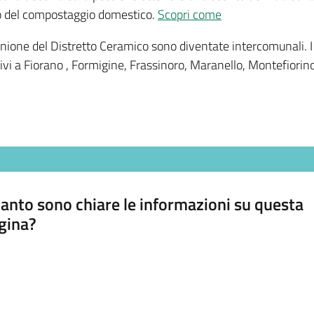
odo del compostaggio domestico.
Scopri come
Unione del Distretto Ceramico sono diventate intercomunali. I
i attivi a Fiorano , Formigine, Frassinoro, Maranello, Montefior
anto sono chiare le informazioni su questa
gina?
a da 1 a 5 stelle