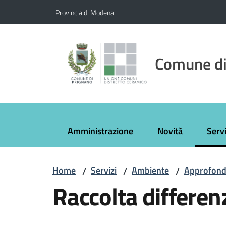
Vai al contenuto
Vai alla navigazione
Vai al footer
Provincia di Modena
Comune di
Amministrazione
Novità
Servi
Menu
Home
Servizi
Ambiente
Approfond
/
/
/
Raccolta differen