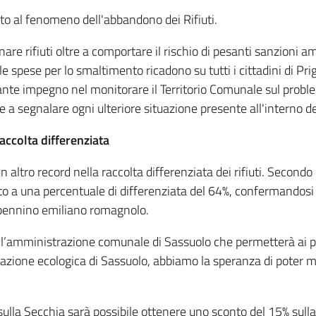
to al fenomeno dell'abbandono dei Rifiuti.
re rifiuti oltre a comportare il rischio di pesanti sanzioni a
e spese per lo smaltimento ricadono su tutti i cittadini di Pr
nte impegno nel monitorare il Territorio Comunale sul probl
e a segnalare ogni ulteriore situazione presente all'interno d
accolta differenziata
altro record nella raccolta differenziata dei rifiuti. Secondo i 
o a una percentuale di differenziata del 64%, confermandosi 
ppennino emiliano romagnolo.
 l’amministrazione comunale di Sassuolo che permetterà ai pr
a stazione ecologica di Sassuolo, abbiamo la speranza di poter
sulla Secchia sarà possibile ottenere uno sconto del 15% sulla 