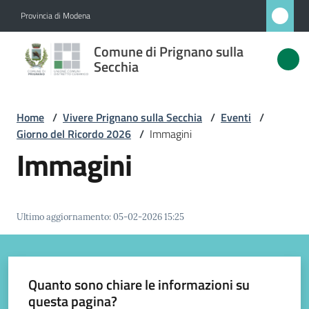
Vai al contenuto
Vai alla navigazione
Vai al footer
Provincia di Modena
Comune
Comune di Prignano sulla
di
Secchia
Prignano
sulla
Home
/
Vivere Prignano sulla Secchia
/
Eventi
/
Secchia
Giorno del Ricordo 2026
/
Immagini
Immagini
Amministrazione
Ultimo aggiornamento
:
05-02-2026 15:25
Novità
Servizi
Quanto sono chiare le informazioni su
questa pagina?
Vivere