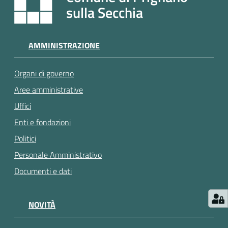
e
sulla Secchia
a
p
p
AMMINISTRAZIONE
u
n
Organi di governo
t
a
Aree amministrative
m
Uffici
e
Enti e fondazioni
n
t
Politici
o
Personale Amministrativo
Documenti e dati
Street
Art
NOVITÀ
Tutti