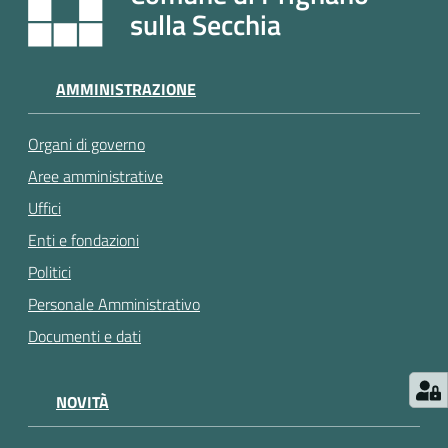
e
sulla Secchia
a
p
p
AMMINISTRAZIONE
u
n
Organi di governo
t
a
Aree amministrative
m
Uffici
e
Enti e fondazioni
n
t
Politici
o
Personale Amministrativo
Documenti e dati
Street
Art
NOVITÀ
Tutti