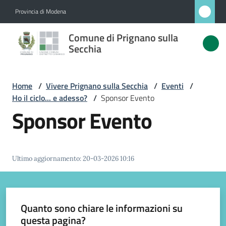
Vai al contenuto
Vai alla navigazione
Vai al footer
Provincia di Modena
Comune
Comune di Prignano sulla
di
Secchia
Prignano
sulla
Home
/
Vivere Prignano sulla Secchia
/
Eventi
/
Secchia
Ho il ciclo... e adesso?
/
Sponsor Evento
Sponsor Evento
Amministrazione
Ultimo aggiornamento
:
20-03-2026 10:16
Novità
Servizi
Quanto sono chiare le informazioni su
questa pagina?
Vivere