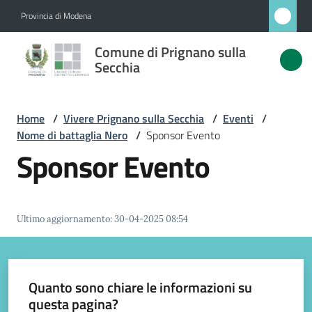
Vai al contenuto
Vai alla navigazione
Vai al footer
Provincia di Modena
Comune
Comune di Prignano sulla
di
Secchia
Prignano
sulla
Home
/
Vivere Prignano sulla Secchia
/
Eventi
/
Secchia
Nome di battaglia Nero
/
Sponsor Evento
Sponsor Evento
Amministrazione
Ultimo aggiornamento
:
30-04-2025 08:54
Novità
Servizi
Quanto sono chiare le informazioni su
questa pagina?
Vivere