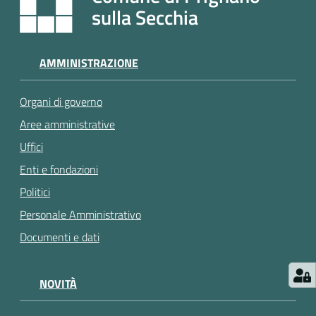
e
sulla Secchia
a
p
p
AMMINISTRAZIONE
u
n
Organi di governo
t
a
Aree amministrative
m
Uffici
e
Enti e fondazioni
n
t
Politici
o
Personale Amministrativo
Documenti e dati
Street
Art
NOVITÀ
Tutti